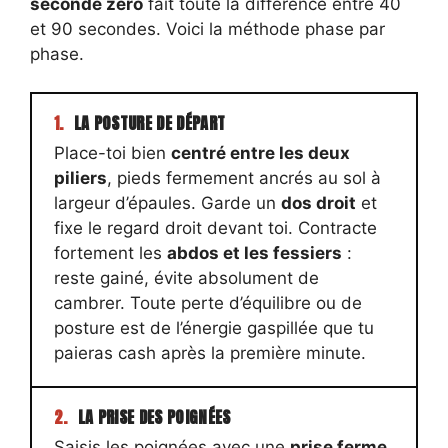
seconde zéro
fait toute la différence entre 40
et 90 secondes. Voici la méthode phase par
phase.
1.
LA POSTURE DE DÉPART
Place-toi bien
centré entre les deux
piliers
, pieds fermement ancrés au sol à
largeur d’épaules. Garde un
dos droit
et
fixe le regard droit devant toi. Contracte
fortement les
abdos et les fessiers
:
reste gainé, évite absolument de
cambrer. Toute perte d’équilibre ou de
posture est de l’énergie gaspillée que tu
paieras cash après la première minute.
2.
LA PRISE DES POIGNÉES
Saisis les poignées avec une
prise ferme