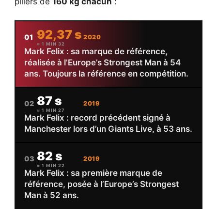
piliers de
160 kg chacun
:
92,37 s
01
2020
≈ 1 MIN 32
Mark Felix : sa marque de référence,
réalisée à l’Europe’s Strongest Man à 54
ans. Toujours la référence en compétition.
87 s
02
2019
≈ 1 MIN 27
Mark Felix : record précédent signé à
Manchester lors d’un Giants Live, à 53 ans.
82 s
03
2019
≈ 1 MIN 22
Mark Felix : sa première marque de
référence, posée à l’Europe’s Strongest
Man à 52 ans.