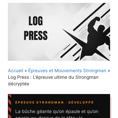
Accueil
»
Épreuves et Mouvements Strongman
»
Log Press : L’épreuve ultime du Strongman
décryptée
ÉPREUVE STRONGMAN · DÉVELOPPÉ
La bûche géante qu’on épaule et qu’on
envoie au-dessus de la tête : le