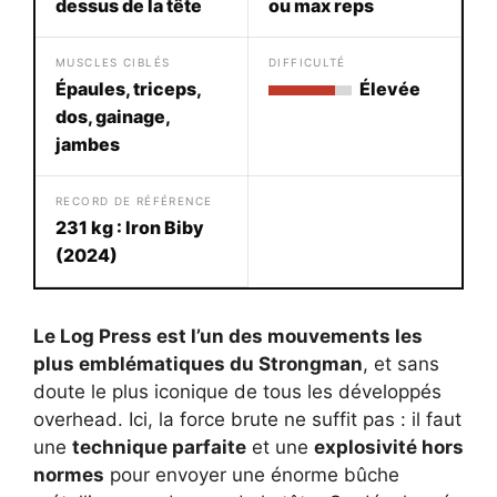
dessus de la tête
ou max reps
MUSCLES CIBLÉS
DIFFICULTÉ
Épaules, triceps,
Élevée
dos, gainage,
jambes
RECORD DE RÉFÉRENCE
231 kg : Iron Biby
(2024)
Le Log Press est l’un des mouvements les
plus emblématiques du Strongman
, et sans
doute le plus iconique de tous les développés
overhead. Ici, la force brute ne suffit pas : il faut
une
technique parfaite
et une
explosivité hors
normes
pour envoyer une énorme bûche