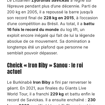
Le Lituanien
Žydrūnas Savickas
a régné sur
l’épreuve pendant plus d’une décennie. Parti de
200 kg en 2005, il a repoussé la barre jusqu’à
son record final de
228 kg en 2015
, à l’occasion
d’une compétition au Brésil. Au total, il a
battu
16 fois le record du monde
du log lift, un
exploit encore inégalé qui fait de lui la légende
absolue de ce mouvement. Sa domination a
longtemps été un plafond que personne ne
semblait pouvoir dépasser.
Cheick « Iron Biby » Sanou : le roi
actuel
Le Burkinabè
Iron Biby
a fini par renverser le
géant. En 2021, aux finales du Giants Live
World Tour, il a franchi
229 kg
et battu enfin le
record de Savickas. Il a ensuite enchaîné :
230