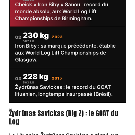
Cheick « Iron Biby » Sanou : record du
monde absolu, aux World Log Lift
Championships de Birmingham.
230 kg
02
2023
507 LB
Iron Biby : sa marque précédente, établie
aux World Log Lift Championships de
Glasgow.
228 kg
03
2015
503 LB
Žydrūnas Savickas : le record du GOAT
lituanien, longtemps insurpassé (Brésil).
Žydrūnas Savickas (Big Z) : le GOAT du
Log