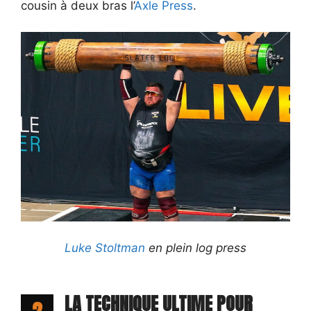
cousin à deux bras l’
Axle Press
.
Luke Stoltman
en plein log press
LA TECHNIQUE ULTIME POUR
2